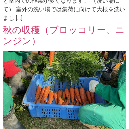
と室内での作業が多くなります。 （洗い場に
て） 室外の洗い場では集荷に向けて大根を洗い
まし […]
秋の収穫（ブロッコリー、ニ
ンジン）